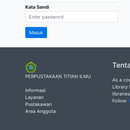
Kata Sandi
Tent
PERPUSTAKAAN TITIAN ILMU
As a co
Library
Informasi
librarie
Layanan
Follow
t
Pustakawan
Area Anggota