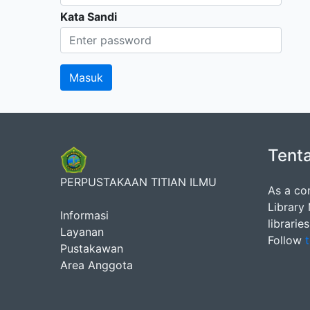
Kata Sandi
Tent
PERPUSTAKAAN TITIAN ILMU
As a co
Library
Informasi
librarie
Layanan
Follow
t
Pustakawan
Area Anggota